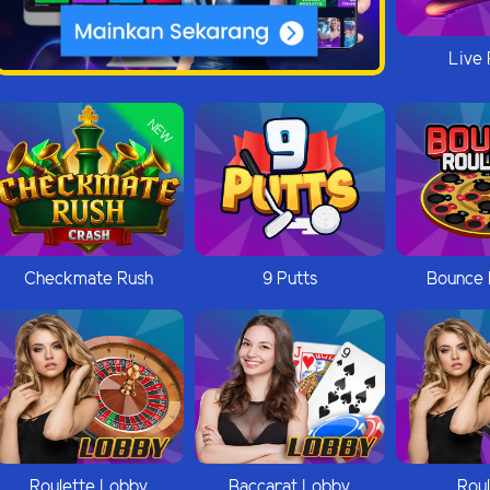
Live 
NEW
Checkmate Rush
9 Putts
Bounce 
Roulette Lobby
Baccarat Lobby
Rou