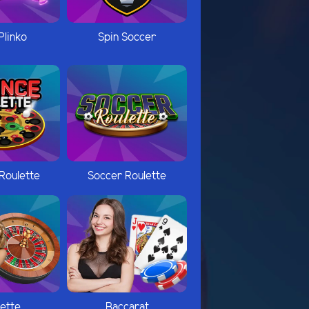
Plinko
Spin Soccer
Roulette
Soccer Roulette
lette
Baccarat