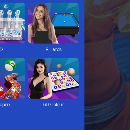
5D
Billiards
dprix
6D Colour