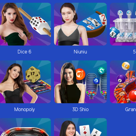
Dice 6
Niuniu
Monopoly
3D Shio
Gran