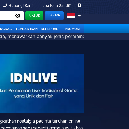
Hubungi Kami
Lupa Kata Sandi?
DAFTAR
ANGKAS
TEMBAK IKAN
REFERRAL
PROMOSI
 permainan judi seperti sportbook, esport, togel, slots, 
atkan nostalgia pecinta taruhan online
 permainan seru seperti game suwit khas