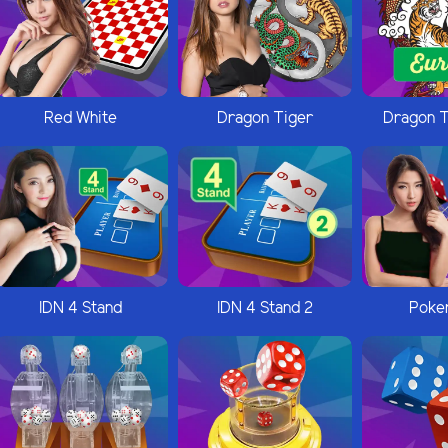
Red White
Dragon Tiger
Dragon T
IDN 4 Stand
IDN 4 Stand 2
Poke