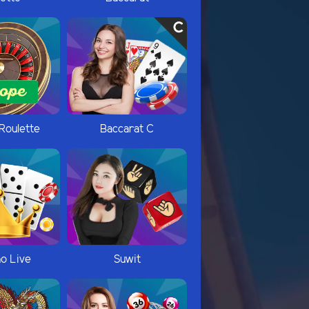
Roulette
Baccarat C
o Live
Suwit