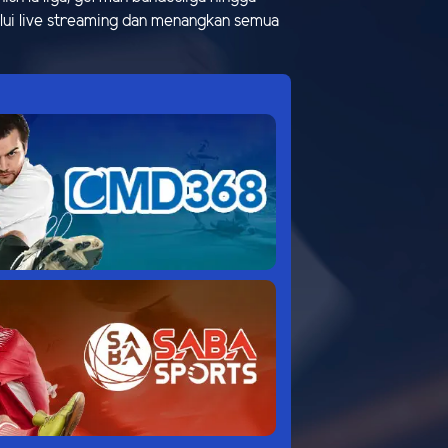
lui live streaming dan menangkan semua