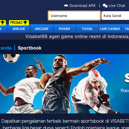
Download APK
Live Chat
O
PROMO
S
IDNLIVE
ARCADE
POKER
TOGEL
LIVE CASINO
T
8 agen game online resmi di Indonesia, menawarkan banyak 
randa
Sportbook
Dapatkan pengalaman terbaik bermain sportsbook di VISABET! 
berbagai liga besar dunia seperti English premiere league, span