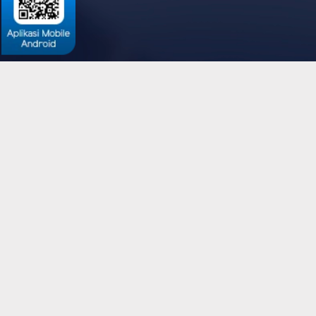
Jadwal bank
Kalkula
VISABET88 AGEN SLO
VISABET88 SLOTS | VISABET88 ESPORT | V
VISABET88 TANGKAS | VISABET88 TOGEL | VI
REFERRAL |
Agen Taruhan Online
&
Situs Judi
indonesia. Dengan hanya mempunyai 1 Usernam
mulai dari Slot, live casino, game tangkas, idnl