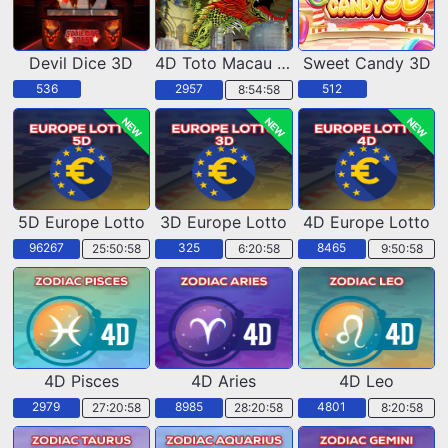
Devil Dice 3D
4D Toto Macau Pools
Sweet Candy 3D
536
2957
512
8:54:57
NEW
NEW
NEW
5D Europe Lotto
3D Europe Lotto
4D Europe Lotto
96267
325
8465
25:50:57
6:20:57
9:50:57
4D Pisces
4D Aries
4D Leo
2979
8985
4801
27:20:57
28:20:57
8:20:57