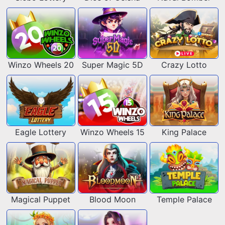
Winzo Wheels 20
Super Magic 5D
Crazy Lotto
Eagle Lottery
Winzo Wheels 15
King Palace
Magical Puppet
Blood Moon
Temple Palace