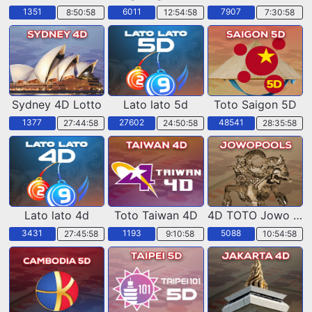
1351
6011
7907
8:50:57
12:54:57
7:30:57
Sydney 4D Lotto
Lato lato 5d
Toto Saigon 5D
1377
27602
48541
27:44:57
24:50:57
28:35:57
Lato lato 4d
Toto Taiwan 4D
4D TOTO Jowo POOLS
3431
1193
5088
27:45:57
9:10:57
10:54:57