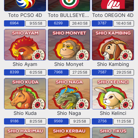
Toto PCSO 4D
Toto BULLSEYE 4D
Toto OREGON 4D
6964
6299
3787
9:55:57
26:40:57
16:40:57
Shio Ayam
Shio Monyet
Shio Kambing
8399
7968
7587
6:25:57
27:25:57
29:25:57
Shio Kuda
Shio Naga
Shio Kelinci
9186
9569
2756
8:25:57
9:25:57
11:25:57