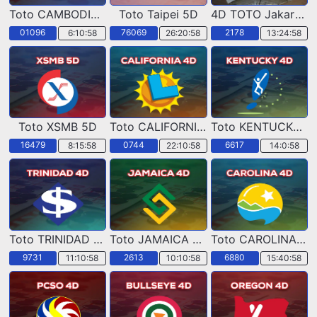
Toto CAMBODIA 5D
Toto Taipei 5D
4D TOTO Jakarta POOLS
01096
76069
2178
6:10:57
26:20:57
13:24:57
Toto XSMB 5D
Toto CALIFORNIA 4D
Toto KENTUCKY 4D
16479
0744
6617
8:15:57
22:10:57
14:0:57
Toto TRINIDAD & TOBAGO 4D
Toto JAMAICA 4D
Toto CAROLINA 4D
9731
2613
6880
11:10:57
10:10:57
15:40:57