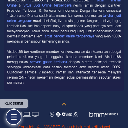
VISABET88 PROMOSI | VISABET88 REFERRAL |
Agen Taruhan
Online
&
Situs Judi Online terpercaya
resmi aman dengan partner
Provider Terbesar & Terkenal di indonesia. Dengan hanya mempunyai
1 Username ID anda sudah bisa memainkan semua permainan
taruhan judi
online tergacor
mulai dari Slot, live casino, game tangkas, idnlive, togel,
tembak ikan, taruhan esport dan judi sportbook yang pastinya seru dan
menyenangkan. Maka anda tidak perlu ragu lagi untuk bergabung dan
bermain bersama kami
situs bandar online terpercaya
yang akan
100%
membayar berapapun kemenangan anda.
Visabet88 berkomitmen memberikan kenyamanan dan keamanan sebagai
prioritas utama yang di unggulkan kepada member kami. Visabet88
menggunakan
server gacor terbaru
dengan sistem enkripsi terbaik
sehingga kerahasiaan data setiap member akan dijamin aman
100%
.
Customer service Visabet88 ramah dan interaktif tersedia melayani
selama 24/7 hadir menemani dengan solusi permasalahan seputar akses
permainan.
KLIK DISINI!
Copyright © - VISABET. Seluruh hak cipta dilindungi